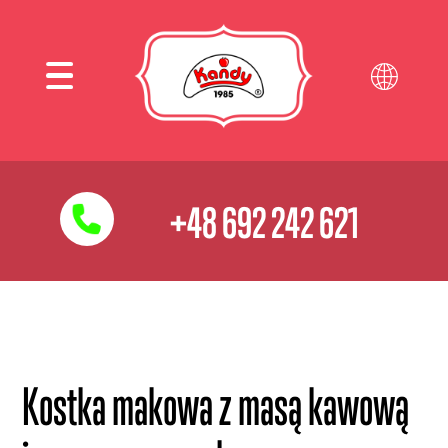
+48 692 242 621
Kostka makowa z masą kawową