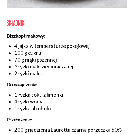
SKŁADNIKI
Biszkopt makowy:
4 jajka w temperaturze pokojowej
100 g cukru
70 g mąki pszennej
3 łyżki mąki ziemniaczanej
2 łyżki maku
Do nasączenia:
1 łyżka soku z limonki
4 łyżki wody
1 łyżka alkoholu
Przełożenie:
200 g nadzienia Lauretta czarna porzeczka 50%