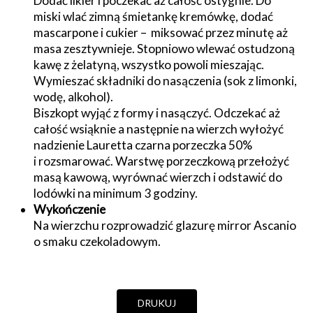
Dodać likier i poczekać aż całość ostygnie. Do
miski wlać zimną śmietankę kremówkę, dodać
mascarpone i cukier – miksować przez minutę aż
masa zesztywnieje. Stopniowo wlewać ostudzoną
kawę z żelatyną, wszystko powoli mieszając.
Wymieszać składniki do nasączenia (sok z limonki,
wodę, alkohol).
Biszkopt wyjąć z formy i nasączyć. Odczekać aż
całość wsiąknie a następnie na wierzch wyłożyć
nadzienie Lauretta czarna porzeczka 50%
i rozsmarować. Warstwę porzeczkową przełożyć
masą kawową, wyrównać wierzch i odstawić do
lodówki na minimum 3 godziny.
Wykończenie
Na wierzchu rozprowadzić glazurę mirror Ascanio
o smaku czekoladowym.
DRUKUJ