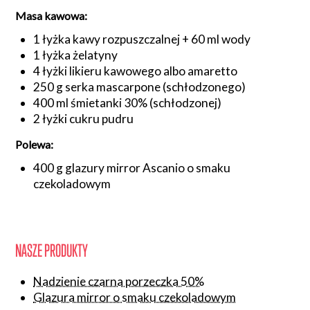
Masa kawowa:
1 łyżka kawy rozpuszczalnej + 60 ml wody
1 łyżka żelatyny
4 łyżki likieru kawowego albo amaretto
250 g serka mascarpone (schłodzonego)
400 ml śmietanki 30% (schłodzonej)
2 łyżki cukru pudru
Polewa:
400 g glazury mirror Ascanio o smaku
czekoladowym
NASZE PRODUKTY
Nadzienie czarna porzeczka 50%
Glazura mirror o smaku czekoladowym