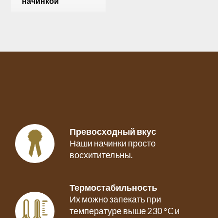
начинкой
ч
е
н
ь
е
с
а
б
р
и
к
о
с
о
в
о
Превосходный вкус
й
Наши начинки просто
н
а
восхитительны.
ч
и
н
к
Термостабильность
о
Их можно запекать при
й
температуре выше 230 °C и