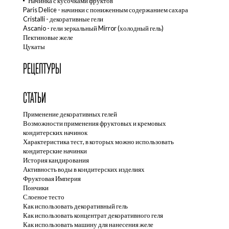
Начинка с кусочками фруктов
Paris Delice - начинки с пониженным содержанием сахара
Cristalli - декоративные гели
Ascanio - гели зеркальный Mirror (холодный гель)
Пектиновые желе
Цукаты
РЕЦЕПТУРЫ
СТАТЬИ
Применение декоративных гелей
Возможности применения фруктовых и кремовых
кондитерских начинок
Характеристика тест, в которых можно использовать
кондитерские начинки
История кандирования
Активность воды в кондитерских изделиях
Фруктовая Империя
Пончики
Слоеное тесто
Как использовать декоративный гель
Как использовать концентрат декоративного геля
Как использовать машину для нанесения желе