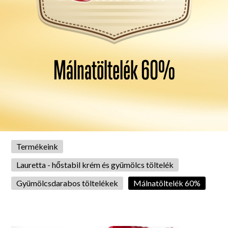
Málnatöltelék 60%
Termékeink
Lauretta - hőstabil krém és gyümölcs töltelék
Gyümölcsdarabos töltelékek
Málnatöltelék 60%