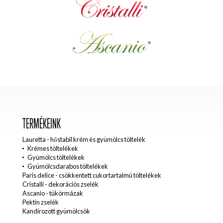
TERMÉKEINK
Lauretta - hőstabil krém és gyümölcs töltelék
Krémes töltelékek
Gyümölcs töltelékek
Gyümölcsdarabos töltelékek
Paris delice - csökkentett cukortartalmú töltelékek
Cristalli - dekorációs zselék
Ascanio - tükörmázak
Pektin zselék
Kandírozott gyümölcsök