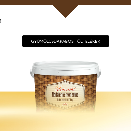
}
GYÜMÖLCSDARABOS TÖLTELÉKEK