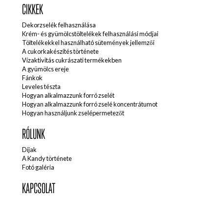
CIKKEK
Dekorzselék felhasználása
Krém- és gyümölcstöltelékek felhasználási módjai
Töltelékekkel használható sütemények jellemzői
A cukorkakészítés története
Vízaktivitás cukrászati termékekben
A gyümölcs ereje
Fánkok
Leveles tészta
Hogyan alkalmazzunk forró zselét
Hogyan alkalmazzunk forró zselé koncentrátumot
Hogyan használjunk zselépermetezőt
RÓLUNK
Díjak
A Kandy története
Fotó galéria
KAPCSOLAT