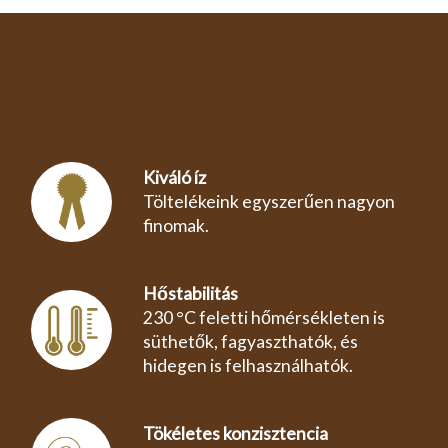
Kiváló íz
Töltelékeink egyszerűen nagyon
finomak.
Hőstabilitás
230 °C feletti hőmérsékleten is
süthetők, fagyaszthatók, és
hidegen is felhasználhatók.
Tökéletes konzisztencia