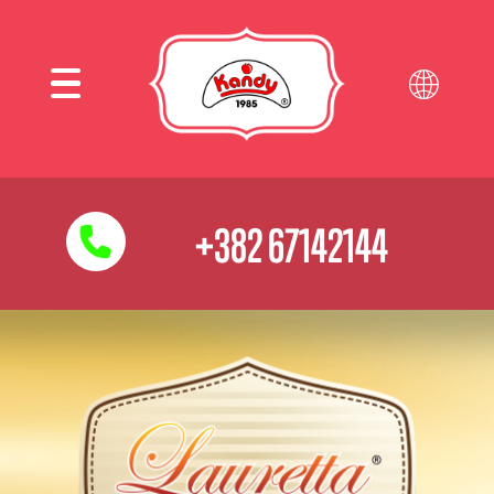
+382 67142144‬