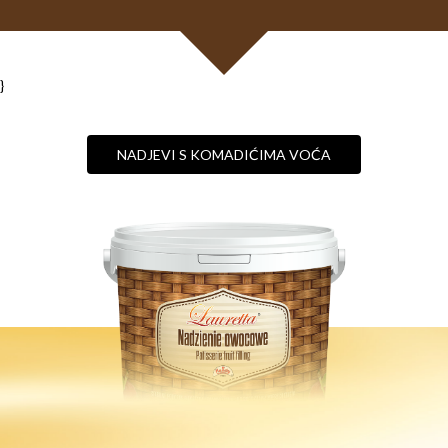
}
NADJEVI S KOMADIĆIMA VOĆA