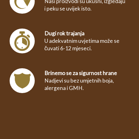
Naši proizvodi su ukusni, izgledaju
i peku se uvijek isto.
Dugi rok trajanja
U adekvatnim uvjetima može se
čuvati 6-12 mjeseci.
Brinemo se za sigurnost hrane
Nadjevi su bez umjetnih boja,
alergena i GMH.