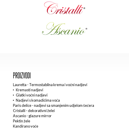
PROIZVODI
Lauretta - Termostabilna krema i voćni nadjevi
Kremasti nadjevi
Glatki voćni nadjevi
Nadjevi s komadićima voća
Paris delice - nadjevi sa smanjenim udjelom šećera
Cristalli - dekorativni želei
Ascanio - glazure mirror
Pektin žele
Kandirano voće